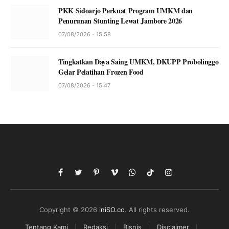
PKK Sidoarjo Perkuat Program UMKM dan
Penurunan Stunting Lewat Jambore 2026
07/08/2026 - 15:58
Tingkatkan Daya Saing UMKM, DKUPP Probolinggo
Gelar Pelatihan Frozen Food
07/08/2026 - 15:47
Facebook
Twitter
Pinterest
Vimeo
WhatsApp
TikTok
Instagram
Copyright © 2026
iniSO.co
. All rights reserved.
Tentang Kami
Redaksi
Bisnis
Disclaimer