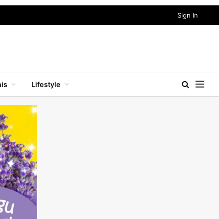
Sign In
nis
Lifestyle