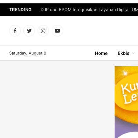
TRENDING
DJP dan BPOM Integrasikan Layanan Digital, U
Facebook
Twitter
Instagram
YouTube
Saturday, August 8
Home
Ekbis