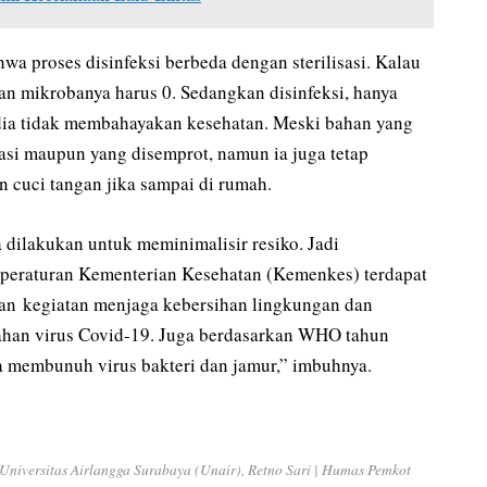
a proses disinfeksi berbeda dengan sterilisasi. Kalau
 dan mikrobanya harus 0. Sedangkan disinfeksi, hanya
dia tidak membahayakan kesehatan. Meski bahan yang
isasi maupun yang disemprot, namun ia juga tetap
 cuci tangan jika sampai di rumah.
a dilakukan untuk meminimalisir resiko. Jadi
m peraturan Kementerian Kesehatan (Kemenkes) terdapat
an kegiatan menjaga kebersihan lingkungan dan
ahan virus Covid-19. Juga berdasarkan WHO tahun
a membunuh virus bakteri dan jamur,” imbuhnya.
Universitas Airlangga Surabaya (Unair), Retno Sari | Humas Pemkot