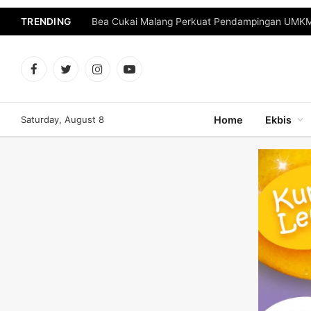
TRENDING
Bea Cukai Malang Perkuat Pendampingan UMKM 
Facebook
Twitter
Instagram
YouTube
Saturday, August 8
Home
Ekbis