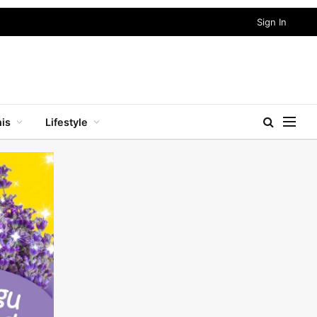
Sign In
nis
Lifestyle