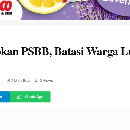
pkan PSBB, Batasi Warga 
2 Mins Read
0
Views
E
m
WhatsApp