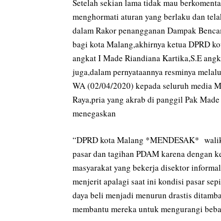
Setelah sekian lama tidak mau berkomenta
menghormati aturan yang berlaku dan telah
dalam Rakor penangganan Dampak Benca
bagi kota Malang,akhirnya ketua DPRD k
angkat I Made Riandiana Kartika,S.E angk
juga,dalam pernyataannya resminya melal
WA (02/04/2020) kepada seluruh media 
Raya,pria yang akrab di panggil Pak Made 
menegaskan
“DPRD kota Malang *MENDESAK* walikota
pasar dan tagihan PDAM karena dengan ke
masyarakat yang bekerja disektor inform
menjerit apalagi saat ini kondisi pasar s
daya beli menjadi menurun drastis ditamb
membantu mereka untuk mengurangi beban 