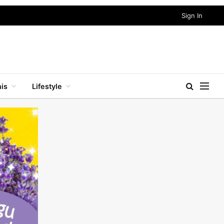
Sign In
nis
Lifestyle