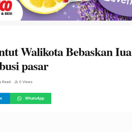
tut Walikota Bebaskan Iua
usi pasar
s Read
0
Views
m
WhatsApp