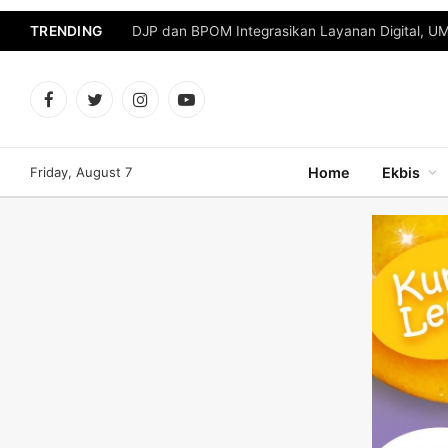
TRENDING
DJP dan BPOM Integrasikan Layanan Digital, U
Facebook
Twitter
Instagram
YouTube
Friday, August 7
Home
Ekbis