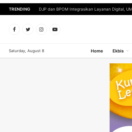
TRENDING
DJP dan BPOM Integrasikan Layanan Digital, U
Facebook
Twitter
Instagram
YouTube
Saturday, August 8
Home
Ekbis