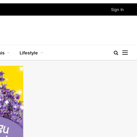
Sign In
nis
Lifestyle