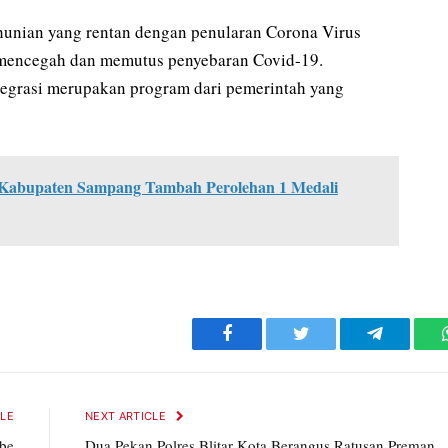
hunian yang rentan dengan penularan Corona Virus
 mencegah dan memutus penyebaran Covid-19.
tegrasi merupakan program dari pemerintah yang
 Kabupaten Sampang Tambah Perolehan 1 Medali
Facebook
Twitter
Telegram
CLE
NEXT ARTICLE
be
Dua Pekan Polres Blitar Kota Berangus Ratusan Preman,