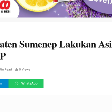
aten Sumenep Lakukan Asi
BP
Min Read
0
Views
m
WhatsApp