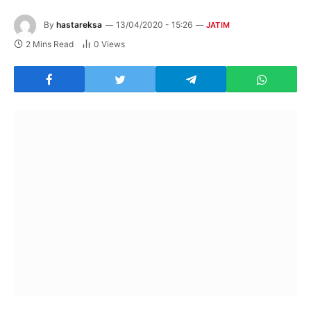
By
hastareksa
13/04/2020 - 15:26
JATIM
2 Mins Read
0
Views