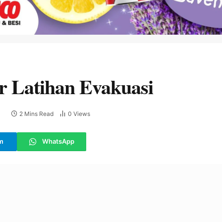
ir Latihan Evakuasi
2 Mins Read
0
Views
E
m
WhatsApp