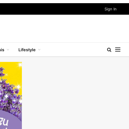
Sign In
nis
Lifestyle