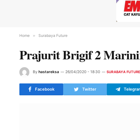
Home
»
Surabaya Future
Prajurit Brigif 2 Marin
By
hastareksa
26/04/2020 - 18:30
SURABAYA FUTUR
Facebook
Twitter
Telegra