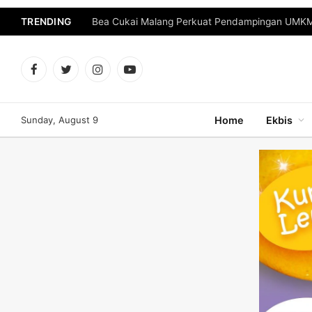
TRENDING
Bea Cukai Malang Perkuat Pendampingan UMKM 
Facebook
Twitter
Instagram
YouTube
Sunday, August 9
Home
Ekbis