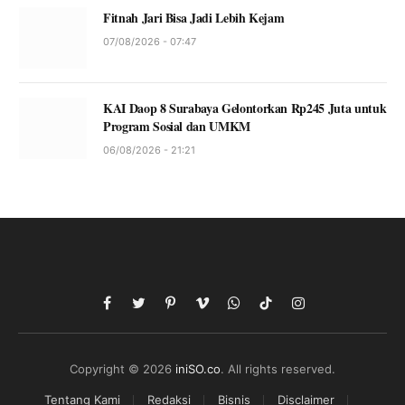
Fitnah Jari Bisa Jadi Lebih Kejam
07/08/2026 - 07:47
KAI Daop 8 Surabaya Gelontorkan Rp245 Juta untuk
Program Sosial dan UMKM
06/08/2026 - 21:21
Facebook
Twitter
Pinterest
Vimeo
WhatsApp
TikTok
Instagram
Copyright © 2026
iniSO.co
. All rights reserved.
Tentang Kami
Redaksi
Bisnis
Disclaimer