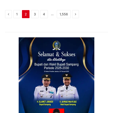
Previous
Next
…
1
2
3
4
1,556