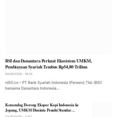
BSI dan Danantara Perkuat Ekosistem UMKM,
Pembiayaan Syariah Tembus Rp54,80 Triliun
04/08/2026 - 18:20
niSO.co – PT Bank Syariah Indonesia (Persero) Tbk (BSI)
bersama Danantara Indonesia…
Kemendag Dorong Ekspor Kopi Indonesia ke
Jepang, UMKM Diminta Penuhi Standar
Internasional
04/08/2026 - 11:57