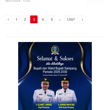
29/07/2026 - 17:20
Previous
Next
…
1
2
3
4
5
1,557