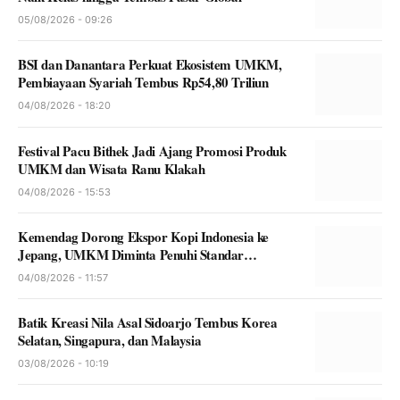
05/08/2026 - 09:26
BSI dan Danantara Perkuat Ekosistem UMKM,
Pembiayaan Syariah Tembus Rp54,80 Triliun
04/08/2026 - 18:20
Festival Pacu Bithek Jadi Ajang Promosi Produk
UMKM dan Wisata Ranu Klakah
04/08/2026 - 15:53
Kemendag Dorong Ekspor Kopi Indonesia ke
Jepang, UMKM Diminta Penuhi Standar
Internasional
04/08/2026 - 11:57
Batik Kreasi Nila Asal Sidoarjo Tembus Korea
Selatan, Singapura, dan Malaysia
03/08/2026 - 10:19