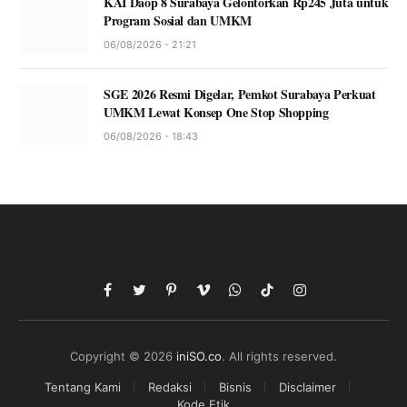
KAI Daop 8 Surabaya Gelontorkan Rp245 Juta untuk
Program Sosial dan UMKM
06/08/2026 - 21:21
SGE 2026 Resmi Digelar, Pemkot Surabaya Perkuat
UMKM Lewat Konsep One Stop Shopping
06/08/2026 - 18:43
Facebook
Twitter
Pinterest
Vimeo
WhatsApp
TikTok
Instagram
Copyright © 2026
iniSO.co
. All rights reserved.
Tentang Kami
Redaksi
Bisnis
Disclaimer
Kode Etik