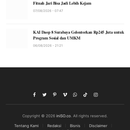
Fitnah Jari Bisa Jadi Lebih Kejam
07/08/2026 - 07:47
KAI Daop 8 Surabaya Gelontorkan Rp245 Juta untuk
Program Sosial dan UMKM
06/08/2026 - 21:21
Facebook
Twitter
Pinterest
Vimeo
WhatsApp
TikTok
Instagram
Copyright © 2026
iniSO.co
. All rights reserved.
Tentang Kami
Redaksi
Bisnis
Disclaimer