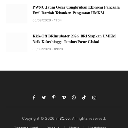
PWNU Jatim Gelar Cangkrukan Ekonomi Pancasila,
Emil Dardak Tekankan Penguatan UMKM
05/08/2026 - 11:04
Kick-Off BRIncubator 2026, BRI Siapkan UMKM
Naik Kelas hingga Tembus Pasar Global
05/08/2026 - 09:26
Facebook
Twitter
Pinterest
Vimeo
WhatsApp
TikTok
Instagram
Copyright © 2026
iniSO.co
. All rights reserved.
Tentang Kami
Redaksi
Bisnis
Disclaimer