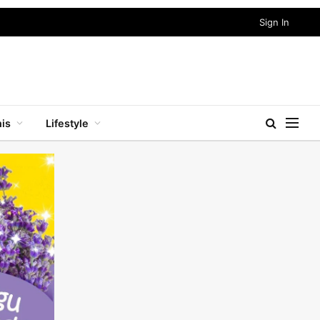
Sign In
nis
Lifestyle