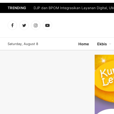
TRENDING
DJP dan BPOM Integrasikan Layanan Digital, U
Facebook
Twitter
Instagram
YouTube
Saturday, August 8
Home
Ekbis