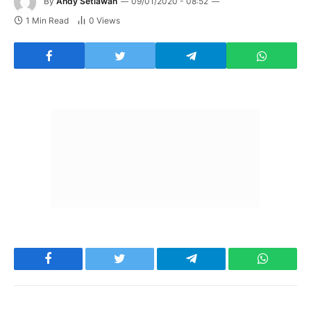
By
Andy Setiawan
09/01/2020 - 08:52
1 Min Read
0
Views
Facebook
Twitter
Telegram
WhatsAp