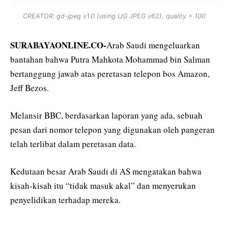
CREATOR: gd-jpeg v1.0 (using IJG JPEG v62), quality = 100
SURABAYAONLINE.CO-
Arab Saudi mengeluarkan
bantahan bahwa Putra Mahkota Mohammad bin Salman
bertanggung jawab atas peretasan telepon bos Amazon,
Jeff Bezos.
Melansir BBC, berdasarkan laporan yang ada, sebuah
pesan dari nomor telepon yang digunakan oleh pangeran
telah terlibat dalam peretasan data.
Kedutaan besar Arab Saudi di AS mengatakan bahwa
kisah-kisah itu “tidak masuk akal” dan menyerukan
penyelidikan terhadap mereka.