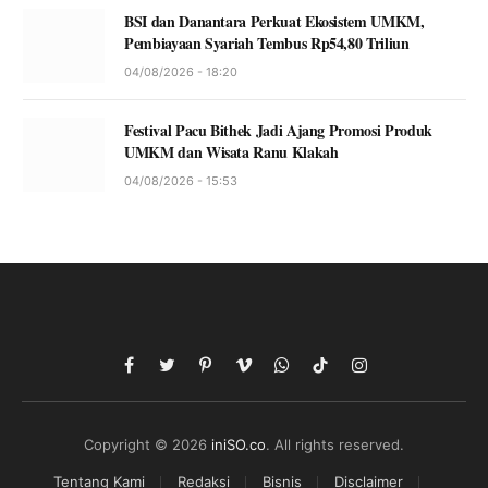
BSI dan Danantara Perkuat Ekosistem UMKM,
Pembiayaan Syariah Tembus Rp54,80 Triliun
04/08/2026 - 18:20
Festival Pacu Bithek Jadi Ajang Promosi Produk
UMKM dan Wisata Ranu Klakah
04/08/2026 - 15:53
Facebook
Twitter
Pinterest
Vimeo
WhatsApp
TikTok
Instagram
Copyright © 2026
iniSO.co
. All rights reserved.
Tentang Kami
Redaksi
Bisnis
Disclaimer