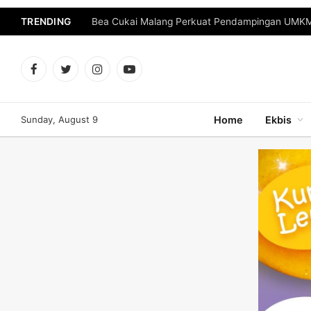
TRENDING
Bea Cukai Malang Perkuat Pendampingan UMKM 
Facebook
Twitter
Instagram
YouTube
Sunday, August 9
Home
Ekbis