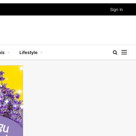
Sign In
nis
Lifestyle