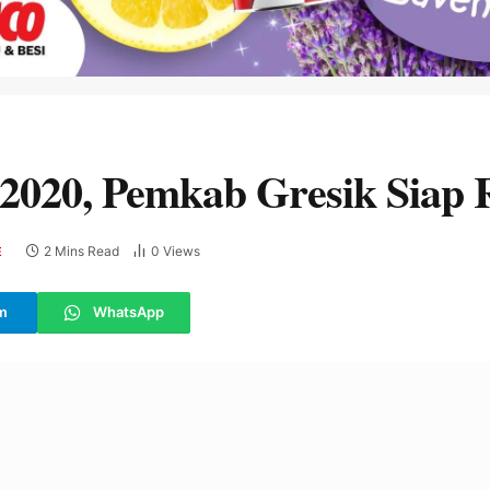
2020, Pemkab Gresik Siap R
2 Mins Read
0
Views
E
m
WhatsApp