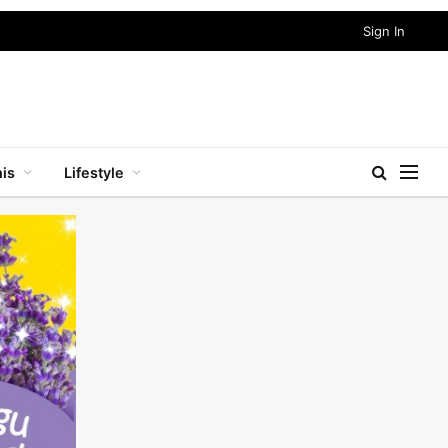
Sign In
nis
Lifestyle