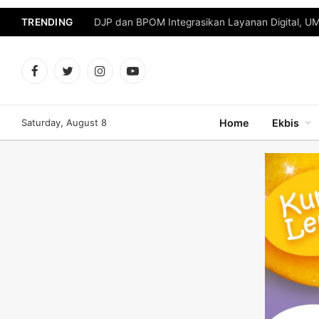
TRENDING
DJP dan BPOM Integrasikan Layanan Digital, U
Facebook
Twitter
Instagram
YouTube
Saturday, August 8
Home
Ekbis