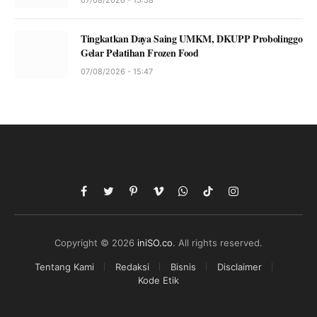
07/08/2026 - 15:58
Tingkatkan Daya Saing UMKM, DKUPP Probolinggo
Gelar Pelatihan Frozen Food
07/08/2026 - 15:47
Facebook
Twitter
Pinterest
Vimeo
WhatsApp
TikTok
Instagram
Copyright © 2026
iniSO.co
. All rights reserved.
Tentang Kami
Redaksi
Bisnis
Disclaimer
Kode Etik