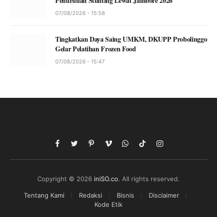
Penurunan Stunting Lewat Jambore 2026
07/08/2026 - 15:58
Tingkatkan Daya Saing UMKM, DKUPP Probolinggo
Gelar Pelatihan Frozen Food
07/08/2026 - 15:47
Facebook
Twitter
Pinterest
Vimeo
WhatsApp
TikTok
Instagram
Copyright © 2026
iniSO.co
. All rights reserved.
Tentang Kami
Redaksi
Bisnis
Disclaimer
Kode Etik