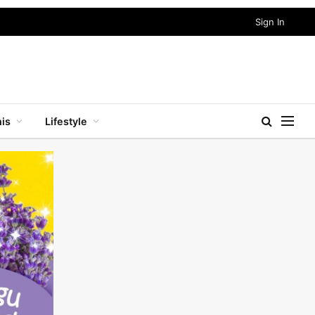
Sign In
nis
Lifestyle