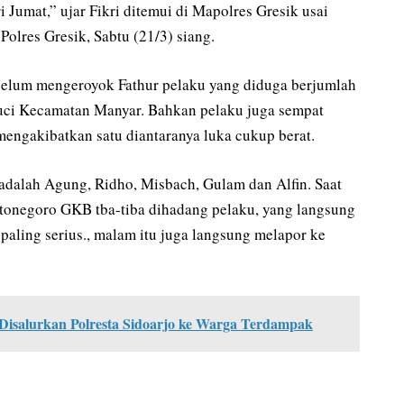
 Jumat,” ujar Fikri ditemui di Mapolres Gresik usai
olres Gresik, Sabtu (21/3) siang.
ebelum mengeroyok Fathur pelaku yang diduga berjumlah
uci Kecamatan Manyar. Bahkan pelaku juga sempat
engakibatkan satu diantaranya luka cukup berat.
adalah Agung, Ridho, Misbach, Gulam dan Alfin. Saat
otonegoro GKB tba-tiba dihadang pelaku, yang langsung
ling serius., malam itu juga langsung melapor ke
Disalurkan Polresta Sidoarjo ke Warga Terdampak