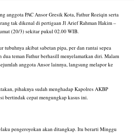
nggota PAC Ansor Gresik Kota, Fathur Roziqin serta
rang tak dikenal di pertigaan Jl Arief Rahman Hakim –
mat (20/3) sekitar pukul 02.00 WIB.
r tubuhnya akibat sabetan pipa, per dan rantai sepea
 dua teman Fathur berhasill menyelamatkan diri. Malam
 sejumlah anggota Ansor lainnya, langsung melapor ke
gatakan, pihaknya sudah menghadap Kapolres AKBP
i bertindak cepat mengungkap kasus ini.
pelaku pengeroyokan akan ditangkap. Itu berarti Minggu