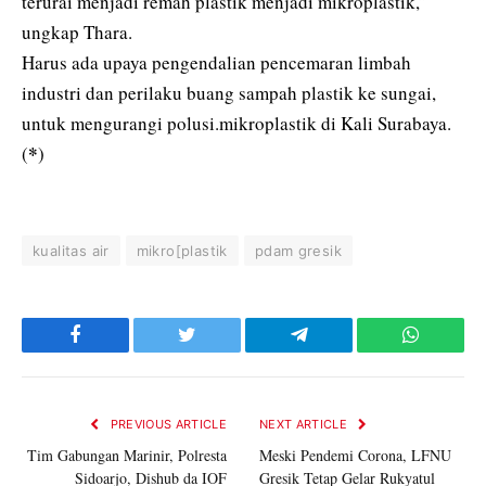
terurai menjadi remah plastik menjadi mikroplastik,”
ungkap Thara.
Harus ada upaya pengendalian pencemaran limbah
industri dan perilaku buang sampah plastik ke sungai,
untuk mengurangi polusi.mikroplastik di Kali Surabaya.
*
(
)
kualitas air
mikro[plastik
pdam gresik
Facebook
Twitter
Telegram
WhatsAp
PREVIOUS ARTICLE
NEXT ARTICLE
Tim Gabungan Marinir, Polresta
Meski Pendemi Corona, LFNU
Sidoarjo, Dishub da IOF
Gresik Tetap Gelar Rukyatul