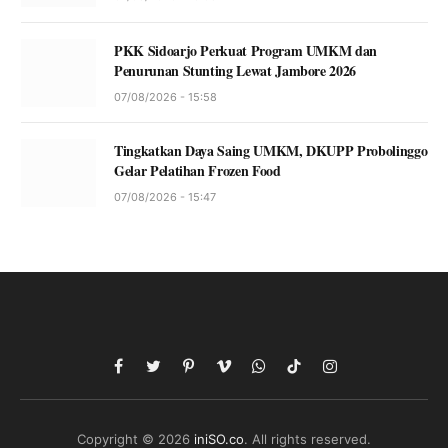
PKK Sidoarjo Perkuat Program UMKM dan
Penurunan Stunting Lewat Jambore 2026
07/08/2026 - 15:58
Tingkatkan Daya Saing UMKM, DKUPP Probolinggo
Gelar Pelatihan Frozen Food
07/08/2026 - 15:47
Facebook
Twitter
Pinterest
Vimeo
WhatsApp
TikTok
Instagram
Copyright © 2026
iniSO.co
. All rights reserved.