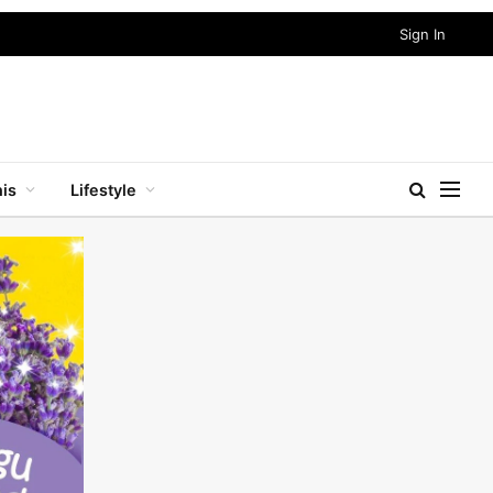
Sign In
nis
Lifestyle