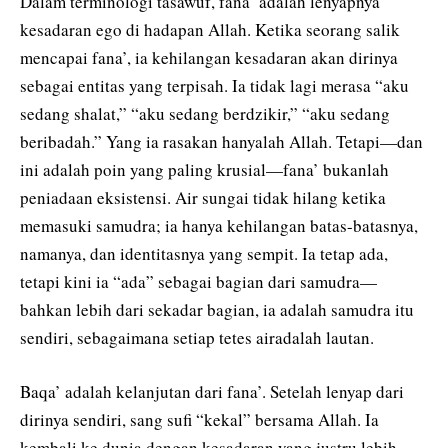
Dalam terminologi tasawuf, fana’ adalah lenyapnya
kesadaran ego di hadapan Allah. Ketika seorang salik
mencapai fana’, ia kehilangan kesadaran akan dirinya
sebagai entitas yang terpisah. Ia tidak lagi merasa “aku
sedang shalat,” “aku sedang berdzikir,” “aku sedang
beribadah.” Yang ia rasakan hanyalah Allah. Tetapi—dan
ini adalah poin yang paling krusial—fana’ bukanlah
peniadaan eksistensi. Air sungai tidak hilang ketika
memasuki samudra; ia hanya kehilangan batas-batasnya,
namanya, dan identitasnya yang sempit. Ia tetap ada,
tetapi kini ia “ada” sebagai bagian dari samudra—
bahkan lebih dari sekadar bagian, ia adalah samudra itu
sendiri, sebagaimana setiap tetes airadalah lautan.
Baqa’ adalah kelanjutan dari fana’. Setelah lenyap dari
dirinya sendiri, sang sufi “kekal” bersama Allah. Ia
kembali ke dunia dengan kesadaran yang justru lebih