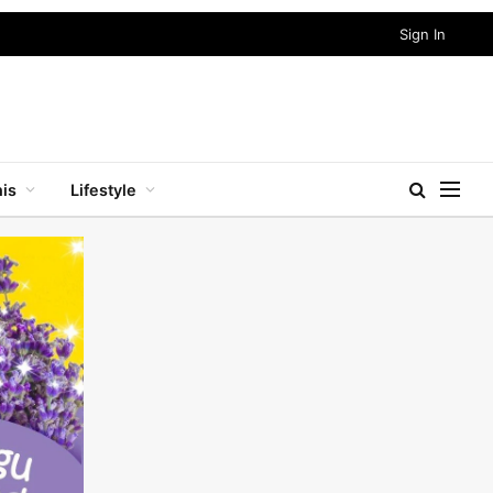
Sign In
nis
Lifestyle