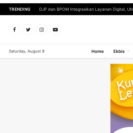
TRENDING
DJP dan BPOM Integrasikan Layanan Digital, U
Facebook
Twitter
Instagram
YouTube
Saturday, August 8
Home
Ekbis