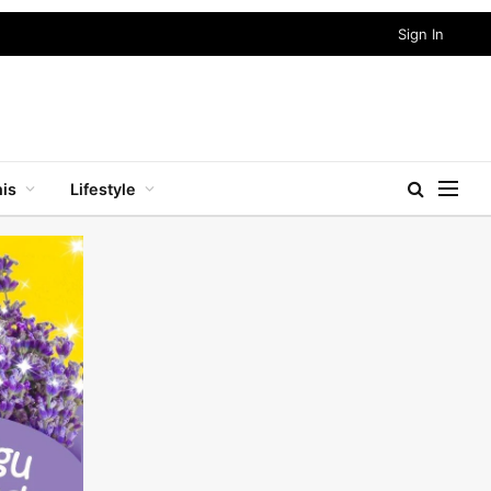
Sign In
nis
Lifestyle